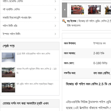
পাইপ বেভেলিং মেশিন
শট ব্লাস্টিং মেশিন
মাঝারি ফ্রিকোয়েন্সি পাওয়ার উত্স
বড় ইমেজ :
বিজোড় হট পাইপ বেন্ডিং মেশিন 2.5 
ইজি অপারেশন
পাইপ ফিটিং ছাঁচ
ইস্পাত পাইপ ফিটিং
নমন উপাদান:
ইস্পাতের নল
শ্রেষ্ঠ পণ্য
নমন আকার:
2-80 ইঞ্চি
110 মিমি হাইড্রোলিক পাইপ নমন মেশিন
নমন কোণ:
0-180 ডিগ্রি
আনয়ন পিএলসি কন্ট্রোল টিউব নমন মেশিন 2 - 10
নল নমন মেশিন
লক্ষণীয় করা:
ডি
,
বিজোড় হট পাইপ নমন মেশিন 2.5 ডি থ
হট বেন্ডিং পাইপ নমন মেশিন স্বয়ংক্রিয় নিয়ন্ত্রণ
এইচওয়াইজি সিরিজ ইন্ডাকশন পাইপ বেন্ডি
তোমার দর্শন লগ করা অনলাইন চ্যাট এখন
হয়েছে।এই উত্পাদিত বাঁকানো পাইপগুলি প