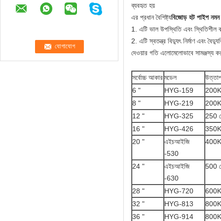
ব্যবহৃত হয়
এর প্রধান বৈশিষ্ট্য
বিজোড় হট পাইপ নমন
1. এটি ভাল উপস্থিতি এবং স্থিতিশীল কার্য
2. এটি স্বতন্ত্র বিদ্যুৎ নির্মাণ এবং বৈদ
দেওয়ার গতি এলোমেলোভাবে সামঞ্জস্য ক
সর্বোচ্চ আকার
মডেল
উত্তাপ
6 "
HYG-159
200
8 "
HYG-219
200
12 "
HYG-325
250 ক
16 "
HYG-426
350
20 "
এইচআইজি
400
-530
24 "
এইচআইজি
500 ক
-630
28 "
HYG-720
600
32 "
HYG-813
800
36 "
HYG-914
800