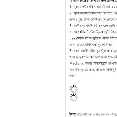
আমাদের
বিজোড় হট পাইপ নমন মেশিন 2
1. প্রধান শরীর শক্তি এবং টেকসই হয়
2. আন্ডারফ্রেম স্ট্রাকচারাল ইস্পাত এব
করুন।ধূসর লোহা প্লেট সহ পুশ বোর্ডের অ
3. নমনীয় ব্যাসার্ধটি সাইক্লোডাল মোটর ড্
৪. হাইড্রলিক সিস্টেম ফ্রিকোয়েন্সি নিয়
usesফিডিং স্পিড কন্ট্রোল মোটর গতি অন
তেল, তেলের তাপমাত্রা খুব বেশি নয়।
5. রকার আর্মটি সেন্টার বুম স্ট্রাকচার ব
জন্য উপযুক্ত দ্বারা দালালের মোড়কে 
Medium. মাঝারি ফ্রিকোয়েন্সি পাওয়ার স
ডিভাইস ব্যবহার করে, পাওয়ার আউটপুট 
পারে।
,
,
ট্যাগ:
পাইপলাইন নমন মেশিন
নল নমন মেশিন