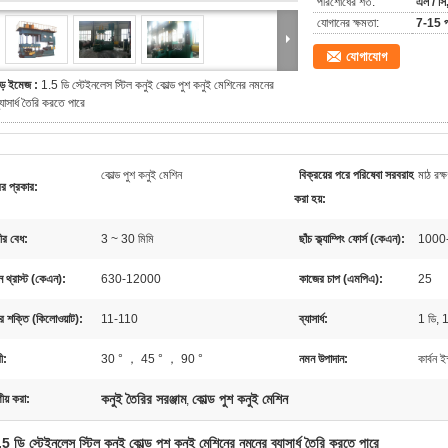
পরিশোধের শর্ত:
এল / সি,
যোগানের ক্ষমতা:
7-15 প
যোগাযোগ
ড় ইমেজ :
1.5 ডি স্টেইনলেস স্টিল কনুই কোল্ড পুশ কনুই মেশিনের নমনের
্যাসার্ধ তৈরি করতে পারে
কোল্ড পুশ কনুই মেশিন
বিক্রয়ের পরে পরিষেবা সরবরাহ
মাঠ রক্
রের প্রকার:
করা হয়:
চীর বেধ:
3 ~ 30 মিমি
ছাঁচ ক্ল্যাম্পিং ফোর্স (কেএন):
1000
 থ্রাস্ট (কেএন):
630-12000
কাজের চাপ (এমপিএ):
25
 শক্তি (কিলোওয়াট):
11-110
ব্যাসার্ধ:
1 ডি, 
ী:
30 ° ， 45 ° ， 90 °
নমন উপাদান:
কার্বন 
কনুই তৈরির সরঞ্জাম
কোল্ড পুশ কনুই মেশিন
ণীয় করা:
,
5 ডি স্টেইনলেস স্টিল কনুই কোল্ড পুশ কনুই মেশিনের নমনের ব্যাসার্ধ তৈরি করতে পারে