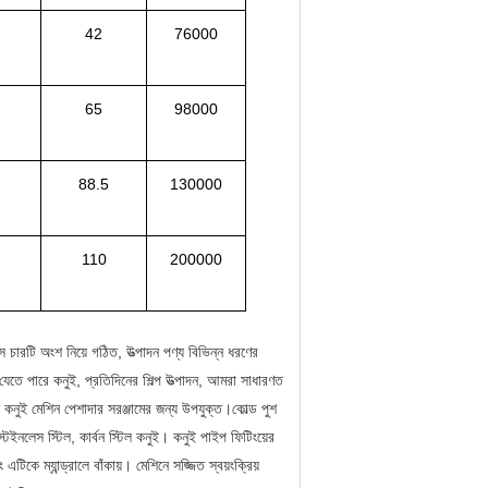
42
76000
65
98000
88.5
130000
110
200000
াইস চারটি অংশ নিয়ে গঠিত, উত্পাদন পণ্য বিভিন্ন ধরণের
 যেতে পারে কনুই, প্রতিদিনের শিল্প উত্পাদন, আমরা সাধারণত
 কনুই মেশিন পেশাদার সরঞ্জামের জন্য উপযুক্ত।
কোল্ড পুশ
েইনলেস স্টিল, কার্বন স্টিল কনুই।
কনুই পাইপ ফিটিংয়ের
 এটিকে ম্যান্ড্রালে বাঁকায়।
মেশিনে সজ্জিত স্বয়ংক্রিয়