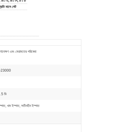
 ডি / এ, ডি / পি, টি / টি
্রতি মাসে সেট
ষণাবেক্ষণ এবং মেরামতের পরিষেবা
-23000
1.5 ডি
ইস্পাত, খাদ ইস্পাত, সতীনহীন ইস্পাত