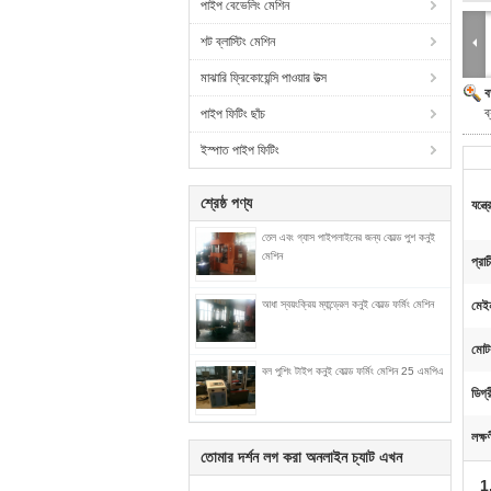
পাইপ বেভেলিং মেশিন
শট ব্লাস্টিং মেশিন
মাঝারি ফ্রিকোয়েন্সি পাওয়ার উত্স
ব
ব
পাইপ ফিটিং ছাঁচ
ইস্পাত পাইপ ফিটিং
শ্রেষ্ঠ পণ্য
যন্ত্
তেল এবং গ্যাস পাইপলাইনের জন্য কোল্ড পুশ কনুই
মেশিন
প্রা
আধা স্বয়ংক্রিয় ম্যান্ড্রেল কনুই কোল্ড ফর্মিং মেশিন
মেইন
মোটর
বল পুশিং টাইপ কনুই কোল্ড ফর্মিং মেশিন 25 এমপিএ
ডিগ্র
লক্ষ
তোমার দর্শন লগ করা অনলাইন চ্যাট এখন
1.