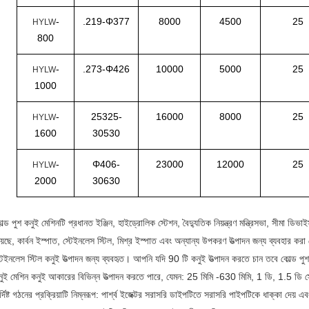
-
.219-Φ377
8000
4500
25
HYLW
800
-
.273-Φ426
10000
5000
25
HYLW
1000
-
25325-
16000
8000
25
HYLW
1600
30530
-
Φ406-
23000
12000
25
HYLW
2000
30630
একটি বার্তা রেখে যান
আমরা শীঘ্রই আপনাকে আবার কল করব!
ল্ড পুশ কনুই মেশিনটি প্রধানত ইঞ্জিন, হাইড্রোলিক স্টেশন, বৈদ্যুতিক নিয়ন্ত্রণ মন্ত্রিসভা, সীমা ডিভ
়েছে, কার্বন ইস্পাত, স্টেইনলেস স্টিল, মিশ্র ইস্পাত এবং অন্যান্য উপকরণ উত্পাদন জন্য ব্যবহার করা
টেইনলেস স্টিল কনুই উত্পাদন জন্য ব্যবহৃত।
আপনি যদি 90 টি কনুই উত্পাদন করতে চান তবে কোল্ড পুশ
নুই মেশিন কনুই আকারের বিভিন্ন উত্পাদন করতে পারে, যেমন: 25 মিমি -630 মিমি, 1 ডি, 1.5 ডি স্ট
র্দিষ্ট গঠনের প্রক্রিয়াটি নিম্নরূপ: পার্শ্ব ইজেক্টর সরাসরি ডাইপটিতে সরাসরি পাইপটিকে ধাক্কা দেয় এবং