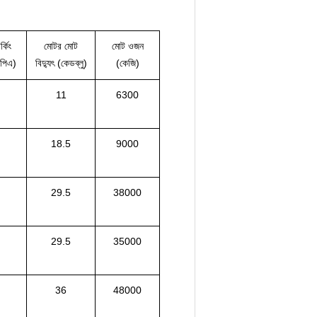
্কিং
মোটর মোট
মোট ওজন
মপিএ)
বিদ্যুৎ (কেডব্লু)
(কেজি)
11
6300
18.5
9000
29.5
38000
29.5
35000
36
48000