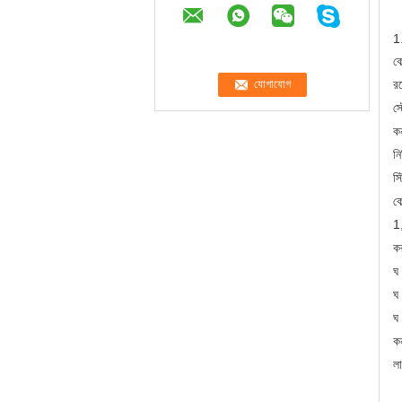
1
কো
রয
স্
ক
নি
স্
কো
1,
ক
ঘ
ঘ
ঘ
কন
ল