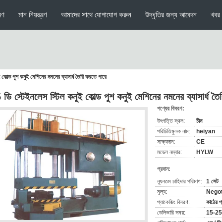
মণ
মান নিয়ন্ত্রণ
আমাদের সাথে যোগাযোগ করুন
উদ্ধৃতির জন্য আবেদন
খবর
 কোল্ড পুশ কনুই মেশিনের নমনের ব্যাসার্ধ তৈরি করতে পারে
 ডি স্টেইনলেস স্টিল কনুই কোল্ড পুশ কনুই মেশিনের নমনের ব্যাসার্ধ ত
পণ্যের বিবরণ:
উৎপত্তি স্থল:
চীন
পরিচিতিমুলক নাম:
heiyan
সাক্ষ্যদান:
CE
মডেল নম্বার:
HYLW
প্রদান:
ন্যূনতম চাহিদার পরিমাণ:
1 সেট
মূল্য:
Negot
প্যাকেজিং বিবরণ:
কাঠের প্
ডেলিভারি সময়:
15-25 