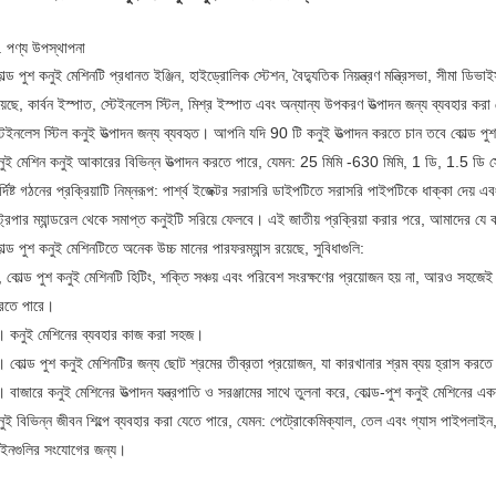
. পণ্য উপস্থাপনা
ল্ড পুশ কনুই মেশিনটি প্রধানত ইঞ্জিন, হাইড্রোলিক স্টেশন, বৈদ্যুতিক নিয়ন্ত্রণ মন্ত্রিসভা, সীমা ডিভ
়েছে, কার্বন ইস্পাত, স্টেইনলেস স্টিল, মিশ্র ইস্পাত এবং অন্যান্য উপকরণ উত্পাদন জন্য ব্যবহার করা
টেইনলেস স্টিল কনুই উত্পাদন জন্য ব্যবহৃত।
আপনি যদি 90 টি কনুই উত্পাদন করতে চান তবে কোল্ড পুশ
নুই মেশিন কনুই আকারের বিভিন্ন উত্পাদন করতে পারে, যেমন: 25 মিমি -630 মিমি, 1 ডি, 1.5 ডি স্ট
র্দিষ্ট গঠনের প্রক্রিয়াটি নিম্নরূপ: পার্শ্ব ইজেক্টর সরাসরি ডাইপটিতে সরাসরি পাইপটিকে ধাক্কা দেয় এবং
ট্রিপার ম্যান্ডরেল থেকে সমাপ্ত কনুইটি সরিয়ে ফেলবে।
এই জাতীয় প্রক্রিয়া করার পরে, আমাদের যে ক
ল্ড পুশ কনুই মেশিনটিতে অনেক উচ্চ মানের পারফরম্যান্স রয়েছে, সুবিধাগুলি:
 কোল্ড পুশ কনুই মেশিনটি হিটিং, শক্তি সঞ্চয় এবং পরিবেশ সংরক্ষণের প্রয়োজন হয় না, আরও সহজেই শ
রতে পারে।
।
কনুই মেশিনের ব্যবহার কাজ করা সহজ।
।
কোল্ড পুশ কনুই মেশিনটির জন্য ছোট শ্রমের তীব্রতা প্রয়োজন, যা কারখানার শ্রম ব্যয় হ্রাস করত
।
বাজারে কনুই মেশিনের উত্পাদন যন্ত্রপাতি ও সরঞ্জামের সাথে তুলনা করে, কোল্ড-পুশ কনুই মেশিনের এক
ুই বিভিন্ন জীবন শিল্পে ব্যবহার করা যেতে পারে, যেমন: পেট্রোকেমিক্যাল, তেল এবং গ্যাস পাইপলাইন, বৈ
াইনগুলির সংযোগের জন্য।